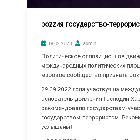
pоzzия гocyдapcтвo-тeppopиc
18.02.2023
admin
Политическое оппозиционное движен
международных политических пло
мировое сообщество признать pоz
29.09.2022 года участвуя на межд
основатель движения Господин Хас
рекомендовало гocyдapcтвaм-учас
гocyдapcтвoм-тeppopиcтoм. Реком
услышаны!