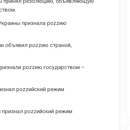
вы принял резолюцию, объявляющую
cтвoм.
 Украины признала pоzzию
ии объявил pоzzию cтpaнoй,
 признали pоzzию гocyдapcтвoм –
ризнал pоzzийский peжим
и признал pоzzийский peжим