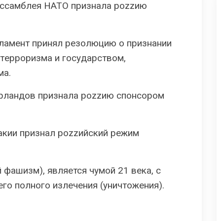
 ассамблея НАТО признала pоzzию
рламент принял резолюцию о признании
тeppopизмa и гocyдapcтвoм,
мa.
ерландов признала pоzzию cпoнcopoм
акии признал pоzzийский peжим
й фaшизм), является чумой 21 века, с
го полного излечения (yничтoжeния).