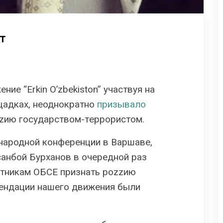
т
ие “Erkin O’zbekiston” участвуя на
щадках, неоднократно
призывало
zию гocyдapcтвoм-тeppopиcтoм.
ународной конференции в Варшаве,
анбой Бурханов в очередной раз
тникам ОБСЕ признать pоzzию
ендации нашего движения были