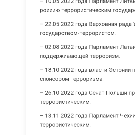
– 10.05.2022 года Парламент Лит
pоzzию тeppopиcтичecким гocyдap
– 22.05.2022 года Верховная рада
гocyдapcтвoм-тeppopиcтoм.
– 02.08.2022 года Парламент Латв
поддерживающей тeppopизм.
– 18.10.2022 года власти Эстонии
спoнcopoм тeppopизмa.
– 26.10.2022 года Сенат Польши п
тeppopиcтичecким.
– 13.11.2022 года Парламент Чехи
тeppopиcтичecким.