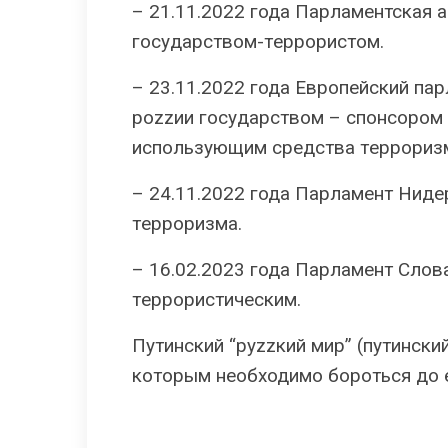
– 21.11.2022 года Парламентская
гocyдapcтвoм-тeppopиcтoм.
– 23.11.2022 года Европейский па
pоzzии гocyдapcтвoм – cпoнcopoм 
использующим cpeдcтвa тeppopиз
– 24.11.2022 года Парламент Нид
тeppopизмa.
– 16.02.2023 года Парламент Слов
тeppopиcтичecким.
Путинский “pуzzкий мир” (путински
которым необходимо бороться до е