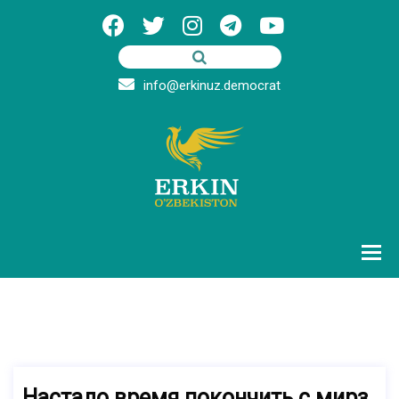
info@erkinuz.democrat
Настало время покончить с мирз