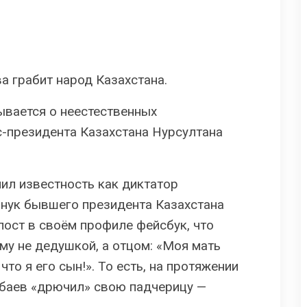
ва грабит народ Казахстана.
ывается о неестественных
-президента Казахстана Нурсултана
ил известность как диктатор
внук бывшего президента Казаxстана
пост в своём профиле фейсбук, что
му не дедушкой, а отцом: «Моя мать
что я его сын!». То есть, на протяжении
рбаев «дрючил» свою падчерицу —