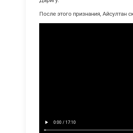
Даригу.
После этого признания, Айсултан 