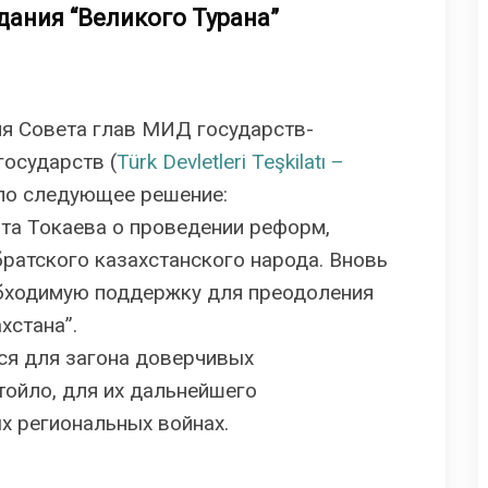
ания “Великого Турана”
ия Совета глав МИД государств-
государств (
Türk Devletleri Teşkilatı –
яло следующее решение:
та Токаева о проведении реформ,
ратского казахстанского народа. Вновь
бходимую поддержку для преодоления
хстана”.
ся для загона доверчивых
ойло, для их дальнейшего
х региональных войнах.