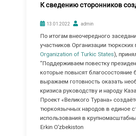
К сведению сторонников созд
13.01.2022
admin
По итогам внеочередного заседан
участников Организации тюркских 
Organization of Turkic States
), прин
“Поддерживаем повестку президен
которые повысят благосостояние б
выражаем готовность оказать нео
кризиса руководству и народу Каза
Проект «Великого Турана» создаёт
тюркоязычных народов в единое ст
использования в крупномасштабны
Erkin O’zbekiston