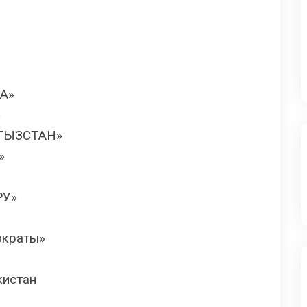
А»
»
РГЫЗСТАН»
»
РУ»
ократы»
кистан