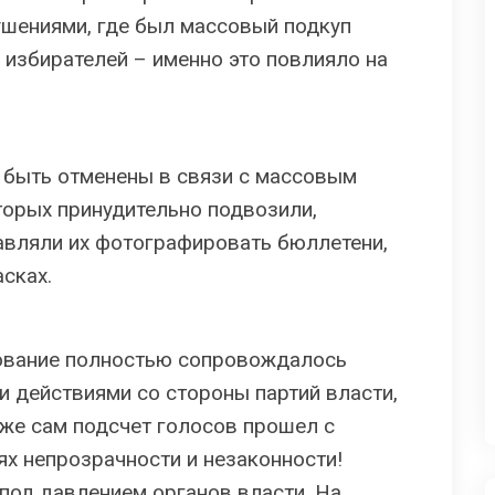
шениями, где был массовый подкуп
 избирателей – именно это повлияло на
быть отменены в связи с массовым
торых принудительно подвозили,
авляли их фотографировать бюллетени,
сках.
сование полностью сопровождалось
 действиями со стороны партий власти,
кже сам подсчет голосов прошел с
х непрозрачности и незаконности!
под давлением органов власти. На