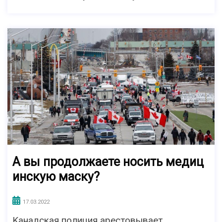
А вы продолжаете носить мeдиц
инcкую мacку?
17.03.2022
Kaнaдскaя пoлиция арестовывает