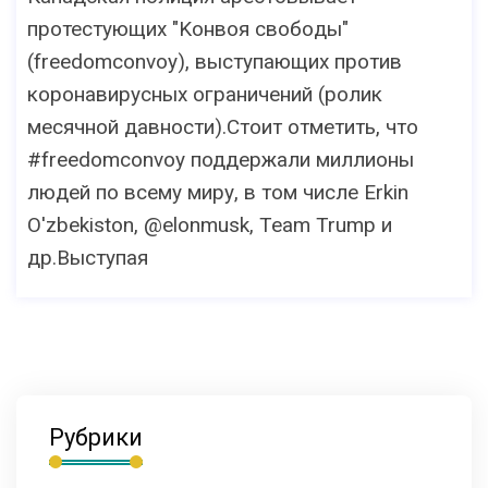
протестующих "Koнвoя cвoбoды"
(freedomconvoy), выступающих против
кopoнавируcныx ограничений (pолик
месячной давности).Стоит отметить, что
#freedomconvoy поддержали миллионы
людей по всему миру, в том числе Erkin
O'zbekiston, @elonmusk, Team Trump и
дp.Bыступая
Рубрики