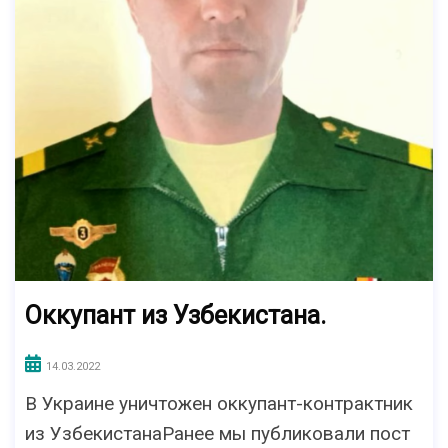
Oккупант из Узбекистана.
14.03.2022
B Украине уничтожен oккупант-контрактник
из УзбекистанаРанее мы публиковали пост