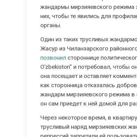
жандармы мирзияевского режима з
них, чтобы те явились для профил
органы.
Один из таких трусливых жандарм
Жасур из Чиланзарского районного
позвонил
стороннице политическог
O’zbekiston” и потребовал, чтобы 
она посещает и оставляет коммент
как сторонница отказалась добров
жандарм мирзияевского режима в 
он сам приедет к ней домой для ра
Через некоторое время, в квартиру
трусливый наряд мирзияевских жа
репрессий запретили ей пользоват