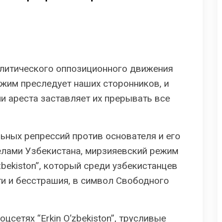
олитического оппозиционного движения
режим преследует наших сторонников, и
и ареста заставляет их прерывать все
ьных репрессий против основателя и его
елами Узбекистана, мирзияевский режим
zbekiston”, который среди узбекистанцев
и и бесстрашия, в символ Свободного
цсетях “Erkin O’zbekiston”, трусливые